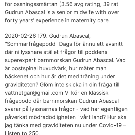
förlossningssmärtan (3.56 avg rating, 39 rat
Gudrun Abascal is a senior midwife with over
forty years’ experience in maternity care.
2020-02-26 179. Gudrun Abascal,
"Sommarfrågepodd" Dags för ännu ett avsnitt
där ni lyssnare stället frågor till poddens
superexpert barnmorskan Gudrun Abascal. Vad
är postspinal huvudvärk, hur mäter man
bäckenet och hur är det med träning under
graviditeten? Glöm inte skicka in din fråga till
vattnetgar@gmail.com Vi kör en klassisk
frågepodd där barnmorskan Gudrun Abascal
svarar på lyssnarnas frågor - vad har egentligen
påverkat mödradödligheten i vårt land? Hur ska
jag tänka med graviditeten nu under Covid-19 –
Listen to 250.