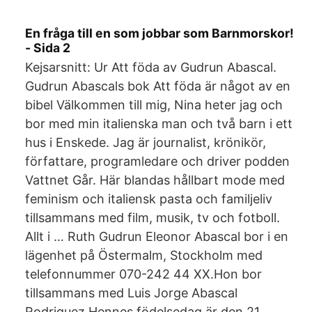
En fråga till en som jobbar som Barnmorskor!
- Sida 2
Kejsarsnitt: Ur Att föda av Gudrun Abascal.
Gudrun Abascals bok Att föda är något av en
bibel Välkommen till mig, Nina heter jag och
bor med min italienska man och två barn i ett
hus i Enskede. Jag är journalist, krönikör,
författare, programledare och driver podden
Vattnet Går. Här blandas hållbart mode med
feminism och italiensk pasta och familjeliv
tillsammans med film, musik, tv och fotboll.
Allt i … Ruth Gudrun Eleonor Abascal bor i en
lägenhet på Östermalm, Stockholm med
telefonnummer 070-242 44 XX.Hon bor
tillsammans med Luis Jorge Abascal
Rodriguez.Hennes födelsedag är den 21