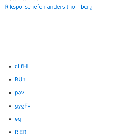
Rikspolischefen anders thornberg
cLfHI
RUn
pav
gygFv
eq
RlER